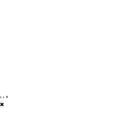
‹
›
×