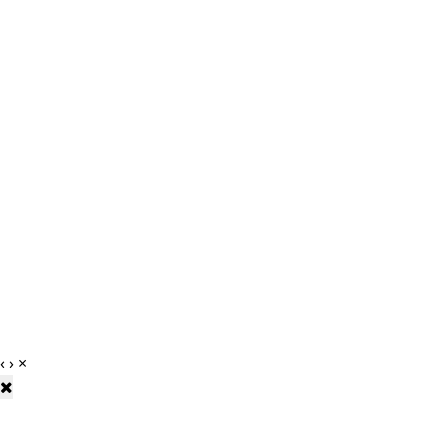
‹
›
×