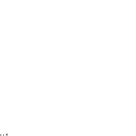
‹
›
×