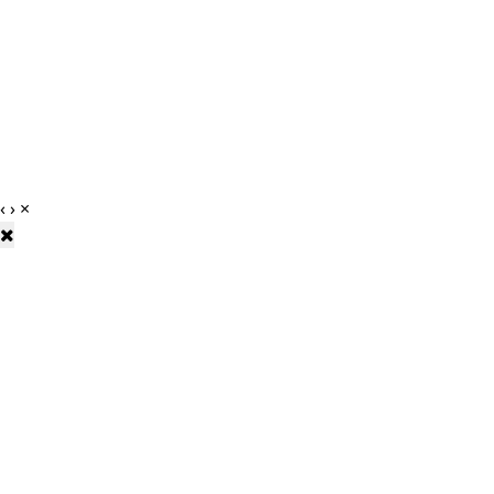
‹
›
×